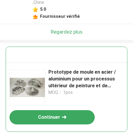
,Chine
5.0
Fournisseur vérifié
Regardez plus
Prototype de moule en acier /
aluminium pour un processus
ultérieur de peinture et de
gravure en résine plastique
MOQ： 1pcs
Continuer