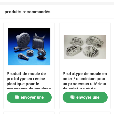
produits recommandés
Produit de moule de
Prototype de moule en
prototype en résine
acier / aluminium pour
À la maison
plastique pour le
un processus ultérieur
processus de moulage
de peinture et de
par injection de
gravure en résine
Produits
envoyer une
envoyer une
plastique personnalisé
plastique
demande
demande
Spectacle de réalité virtuelle