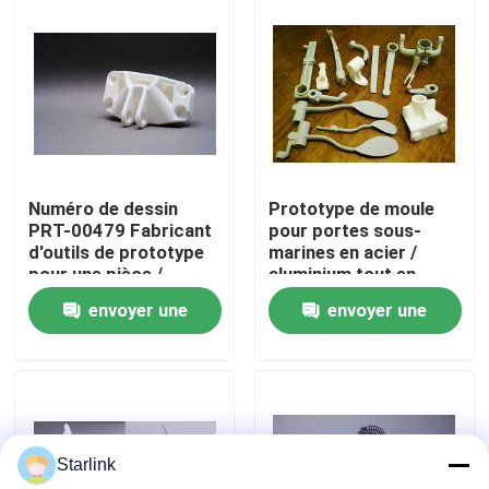
À propos de nous
Visite de l'usine
Contrôle de la qualité
Numéro de dessin
Prototype de moule
PRT-00479 Fabricant
pour portes sous-
d'outils de prototype
marines en acier /
Nous contacter
pour une pièce /
aluminium tout en
prototype
résine plastique
envoyer une
envoyer une
d'impression 3D
Nouvelles
demande
demande
Les affaires
Starlink
Demandez un devis