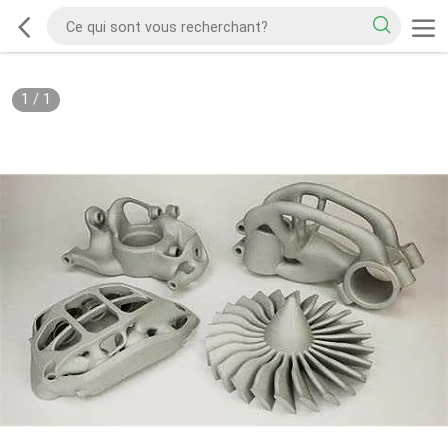
1
/
1