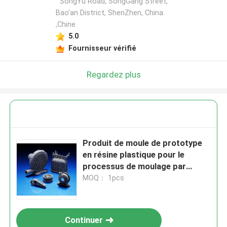
SongYu Road, SongGang Street,
Bao'an District, ShenZhen, China.
,Chine
5.0
Fournisseur vérifié
Regardez plus
Produit de moule de prototype
en résine plastique pour le
processus de moulage par
injection de plastique
MOQ： 1pcs
personnalisé
Continuer