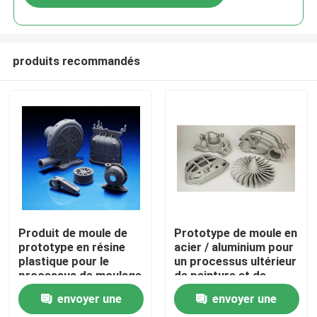
produits recommandés
À la maison
Produit de moule de
Prototype de moule en
prototype en résine
acier / aluminium pour
plastique pour le
un processus ultérieur
Produits
processus de moulage
de peinture et de
par injection de
gravure en résine
envoyer une
envoyer une
plastique personnalisé
plastique
Spectacle de réalité virtuelle