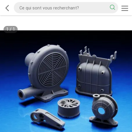
1
/
1