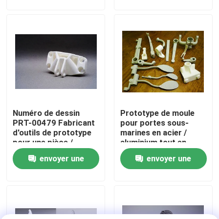
demande
demande
À propos de nous
Visite de l'usine
Contrôle de la qualité
Numéro de dessin
Prototype de moule
Nous contacter
PRT-00479 Fabricant
pour portes sous-
d'outils de prototype
marines en acier /
pour une pièce /
aluminium tout en
Nouvelles
prototype
résine plastique
envoyer une
envoyer une
d'impression 3D
demande
demande
Les affaires
Demandez un devis