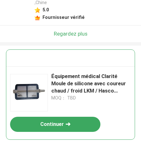
,Chine
5.0
Fournisseur vérifié
Regardez plus
Équipement médical Clarité
Moule de silicone avec coureur
chaud / froid LKM / Hasco
Équipement de moulage par
MOQ： TBD
injection plastique standard
Continuer