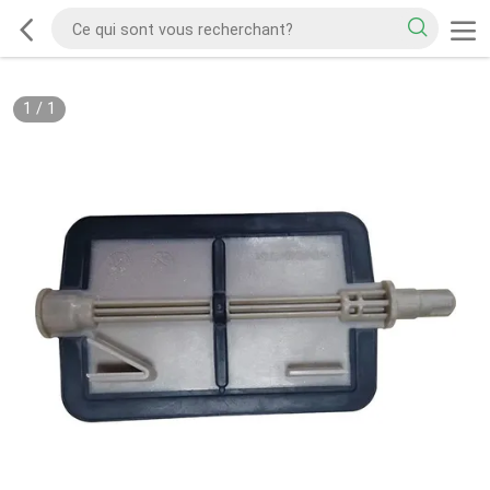
1
/
1