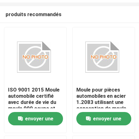
produits recommandés
ISO 9001 2015 Moule
Moule pour pièces
automobile certifié
automobiles en acier
À la maison
avec durée de vie du
1.2083 utilisant une
moule 000 coups et
conception de moule
acier de moule P20
optimisée à canal de
Produits
envoyer une
envoyer une
718 H13 NAK80 pour
type sous-marin pour
une production
la fabrication de
demande
demande
durable
composants
Spectacle de réalité virtuelle