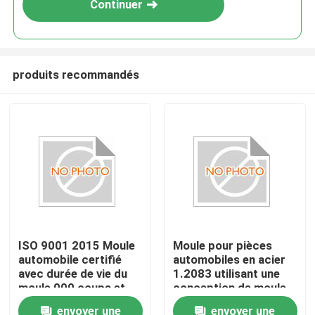
Continuer
produits recommandés
À la maison
ISO 9001 2015 Moule
Moule pour pièces
automobile certifié
automobiles en acier
Produits
avec durée de vie du
1.2083 utilisant une
moule 000 coups et
conception de moule
acier de moule P20
optimisée à canal de
envoyer une
envoyer une
Spectacle de réalité virtuelle