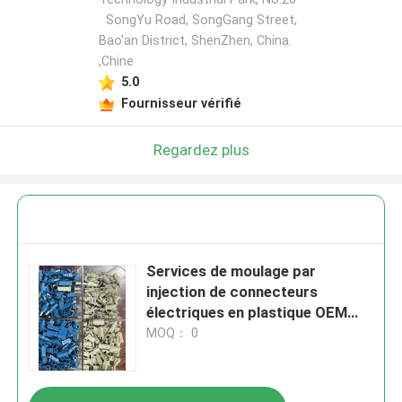
SongYu Road, SongGang Street,
Bao'an District, ShenZhen, China.
,Chine
5.0
Fournisseur vérifié
Regardez plus
Services de moulage par
injection de connecteurs
électriques en plastique OEM
ODM PP Matériau en nylon
MOQ： 0
personnalisé Moule de couleur
pour l'injection de plastique