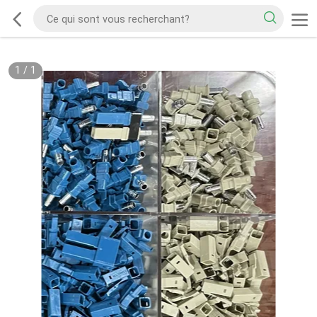
1
/
1