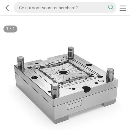
1
/
1