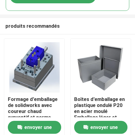
produits recommandés
À la maison
Formage d'emballage
Boîtes d'emballage en
de solidworks avec
plastique ondulé P20
coureur chaud
en acier moulé
Produits
synventif et norme
Emballage léger et
Hasco pour les
durable Idéal pour les
envoyer une
envoyer une
applications de
besoins de
Spectacle de réalité virtuelle