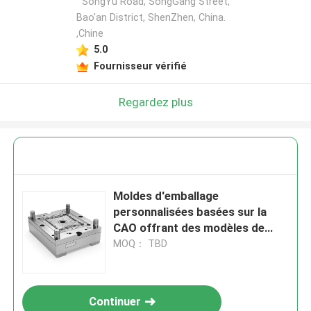
SongYu Road, SongGang Street,
Bao'an District, ShenZhen, China.
,Chine
5.0
Fournisseur vérifié
Regardez plus
Moldes d'emballage
personnalisées basées sur la
CAO offrant des modèles de
moules sur mesure pour
MOQ： TBD
diverses exigences et industries
d'emballage
Continuer