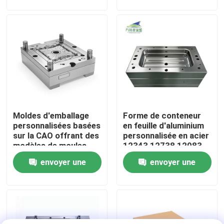
moulage par injection
distribution intérieure
demande
demande
À propos de nous
Visite de l'usine
Contrôle de la qualité
Moldes d'emballage
Forme de conteneur
Nous contacter
personnalisées basées
en feuille d'aluminium
sur la CAO offrant des
personnalisée en acier
modèles de moules
12343 12738 12083
Nouvelles
sur mesure pour
S136 NAK80 Adapté à
envoyer une
envoyer une
diverses exigences et
la production
industries d'emballage
industrielle
demande
demande
Les affaires
Demandez un devis