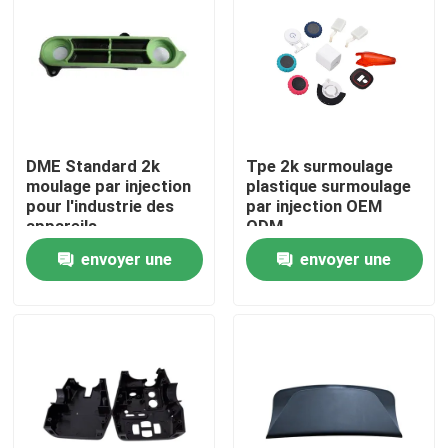
DME Standard 2k
Tpe 2k surmoulage
moulage par injection
plastique surmoulage
pour l'industrie des
par injection OEM
appareils
ODM
électroménagers
envoyer une
envoyer une
opérateur de moulage
par injection plastique
demande
demande
À la maison
Produits
Spectacle de réalité virtuelle