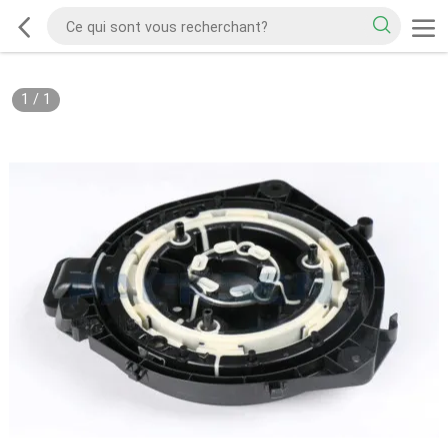
1
/
1