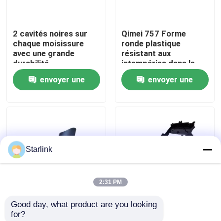
À propos de nous
2 cavités noires sur
Qimei 757 Forme
chaque moisissure
ronde plastique
avec une grande
résistant aux
Visite de l'usine
durabilité
intempéries dans le
moule assemblage /
envoyer une
envoyer une
moulage à plusieurs
Contrôle de la qualité
composants
demande
demande
Nous contacter
Starlink
Nouvelles
2:31 PM
Les affaires
Good day, what product are you looking 
Moldmaster est un
128T PD Co moulage
for?
Demandez un devis
distributeur de moules
par injection injection